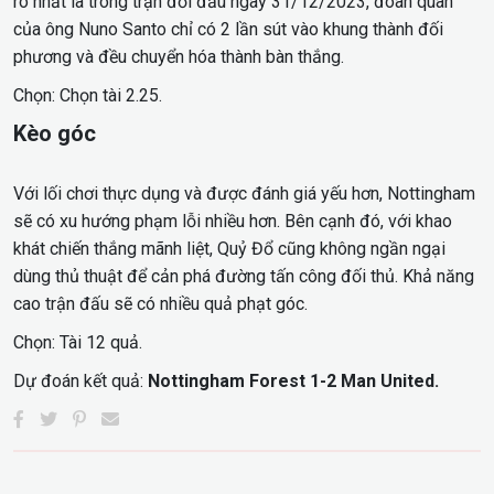
rõ nhất là trong trận đối đầu ngày 31/12/2023, đoàn quân
của ông Nuno Santo chỉ có 2 lần sút vào khung thành đối
phương và đều chuyển hóa thành bàn thắng.
Chọn: Chọn tài 2.25.
Kèo góc
Với lối chơi thực dụng và được đánh giá yếu hơn, Nottingham
sẽ có xu hướng phạm lỗi nhiều hơn. Bên cạnh đó, với khao
khát chiến thắng mãnh liệt, Quỷ Đổ cũng không ngần ngại
dùng thủ thuật để cản phá đường tấn công đối thủ. Khả năng
cao trận đấu sẽ có nhiều quả phạt góc.
Chọn: Tài 12 quả.
Dự đoán kết quả:
Nottingham Forest 1-2 Man United.