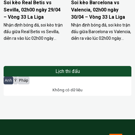
Soi kèo Real Betis vs
Soi kèo Barcelona vs
Sevilla, 02h00 ngày 29/04
Valencia, 02h00 ngày
– Vòng 33 La Liga
30/04 – Vòng 33 La Liga
Nhận định bóng đá, soi kèo trận
Nhận định bóng đá, soi kèo trận
đấu giữa Real Betis vs Sevilla,
đấu giữa Barcelona vs Valencia,
diễn ra vào lúc 02h00 ngày
diễn ra vào lúc 02h00 ngày
29/04 – Vòng 33 La Liga. Dự
30/04 – Vòng 33 La Liga. Dự
đoán kết quả Real Betis vs
đoán kết quả Barcelona vs
Sevilla chuẩn từ chuyên gia
Valencia chuẩn từ chuyên gia
Bongdalu. Nhận định trận đấu
Bongdalu. Nhận định trận đấu
Lịch thi đấu
Real Betis vs Sevilla Chiến
Barcelona vs Valencia Cơ hội
thắng 2-1 ngay trên sân của
vô địch La Liga mùa này của
Anh
Ý
Pháp
Valencia ở…
Barca đã tan…
Không có dữ liệu