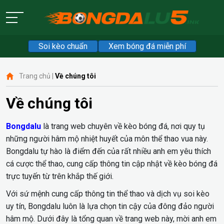
×
Soi kèo chuẩn
Xem bóng đá miễn phí
Trang chủ
|
Về chúng tôi
Về chúng tôi
Bongdalu
là trang web chuyên về kèo bóng đá, nơi quy tụ
những người hâm mộ nhiệt huyết của môn thể thao vua này.
Bongdalu tự hào là điểm đến của rất nhiều anh em yêu thích
cá cược thể thao, cung cấp thông tin cập nhật về kèo bóng đá
trực tuyến từ trên khắp thế giới.
Với sứ mệnh cung cấp thông tin thể thao và dịch vụ soi kèo
uy tín, Bongdalu luôn là lựa chọn tin cậy của đông đảo người
hâm mộ. Dưới đây là tổng quan về trang web này, mời anh em