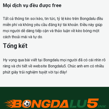
Mọi dịch vụ đều được free
Tất cả thông tin soi kèo, tin tức, tỷ lệ kèo trên Bongdalu đều
miễn phí và không yêu cầu đăng ký tài khoản. Điều này giúp
mọi người dễ dàng tiếp cận và thảo luận về kèo bóng một
cách thoải mái và tự do.
Tổng kết
Hy vọng qua bài viết tại Bongdalu mọi người đã có cái nhìn rõ
ràng và chi tiết về website Bongdalu5. Chúc anh em có nhiều
phút giây trải nghiệm tuyệt vời tại đây!