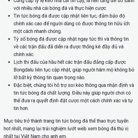
Cung cấp tỷ lệ kèo nhà cái tin cậy, là nền tảng để so sánh
với nhiều nhà cái bóng đá và thực hiện cược.
Tin tức bóng đá được cập nhật liên tục, đảm bảo độ
chính xác cao để người dùng có được thông tin hữu ích
một cách nhanh chóng.
Tỷ số bóng đá được cập nhật ngay tức thì và thông tin
về các trận đấu đã diễn ra được thống kê đầy đủ và
chính xác.
Lịch thi đấu của hầu hết các trận đấu đẳng cấp được
Bongdalu liên tục cập nhật, giúp người hâm mộ không bỏ
lỡ bất kỳ thông tin quan trọng nào.
Đặc biệt, chúng tôi hỗ trợ soi kèo thông qua nhận định và
tin tức bóng đá chất lượng. Điều này giúp người chơi có
thể đưa ra quyết định đặt cược một cách chính xác và tự
tin hơn.
Mục tiêu trở thành trang tin tức bóng đá thể thao trực tuyến
hot nhất, mang lại trải nghiệm lướt web xem bóng đá thú vị
nhất tại Việt Nam cho anh em.