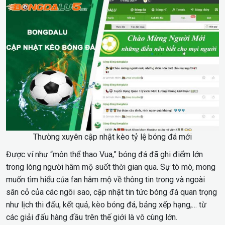
Thường xuyên cập nhật kèo tỷ lệ bóng đá mới
Được ví như “môn thể thao Vua,” bóng đá đã ghi điểm lớn
trong lòng người hâm mộ suốt thời gian qua. Sự tò mò, mong
muốn tìm hiểu của fan hâm mộ về thông tin trong và ngoài
sân cỏ của các ngôi sao, cập nhật tin tức bóng đá quan trọng
như lịch thi đấu, kết quả, kèo bóng đá, bảng xếp hạng,… từ
các giải đấu hàng đầu trên thế giới là vô cùng lớn.