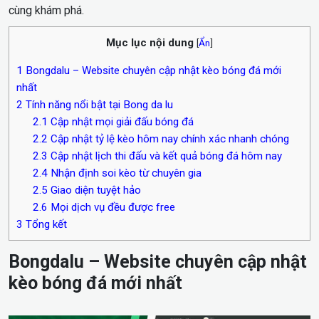
cùng khám phá.
Mục lục nội dung
[
Ẩn
]
1
Bongdalu – Website chuyên cập nhật kèo bóng đá mới
nhất
2
Tính năng nổi bật tại Bong da lu
2.1
Cập nhật mọi giải đấu bóng đá
2.2
Cập nhật tỷ lệ kèo hôm nay chính xác nhanh chóng
2.3
Cập nhật lịch thi đấu và kết quả bóng đá hôm nay
2.4
Nhận định soi kèo từ chuyên gia
2.5
Giao diện tuyệt hảo
2.6
Mọi dịch vụ đều được free
3
Tổng kết
Bongdalu – Website chuyên cập nhật
kèo bóng đá mới nhất