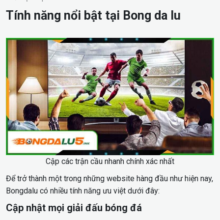
Tính năng nổi bật tại Bong da lu
Cập các trận cầu nhanh chính xác nhất
Để trở thành một trong những website hàng đầu như hiện nay,
Bongdalu có nhiều tính năng ưu việt dưới đây:
Cập nhật mọi giải đấu bóng đá