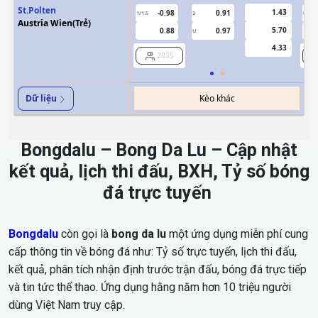
St.Polten
1.43
-0.98
0.91
1/1.5
3
0.5
Austria Wien(Trẻ)
5.70
0.88
0.97
U
4.33
2035
Kèo khác
Dữ liệu
Bongdalu – Bong Da Lu – Cập nhật
kết quả, lịch thi đấu, BXH, Tỷ số bóng
đá trực tuyến
Bongdalu
còn gọi là
bong da lu
một ứng dụng miễn phí cung
cấp thông tin về bóng đá như: Tỷ số trực tuyến, lịch thi đấu,
kết quả, phân tích nhận định trước trận đấu, bóng đá trực tiếp
và tin tức thể thao. Ứng dụng hằng năm hơn 10 triệu người
dùng Việt Nam truy cập.