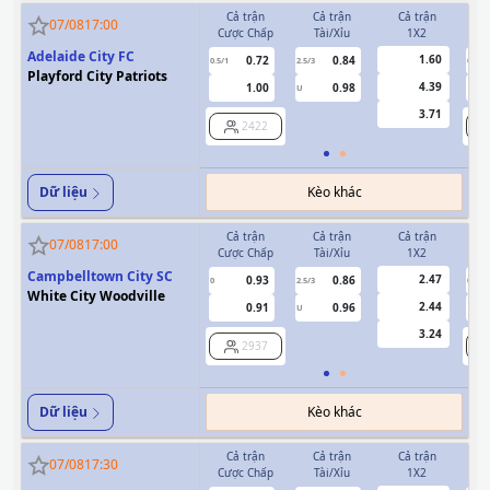
Cả trận
Cả trận
Cả trận
07/08
17:00
Cược Chấp
Tài/Xỉu
1X2
Cư
Adelaide City FC
1.60
0.72
0.84
0.5/1
2.5/3
0/0.5
Playford City Patriots
4.39
1.00
0.98
U
3.71
2422
Kèo khác
Dữ liệu
Cả trận
Cả trận
Cả trận
07/08
17:00
Cược Chấp
Tài/Xỉu
1X2
Cư
Campbelltown City SC
2.47
0.93
0.86
0
2.5/3
0
White City Woodville
2.44
0.91
0.96
U
3.24
2937
Kèo khác
Dữ liệu
Cả trận
Cả trận
Cả trận
07/08
17:30
Cược Chấp
Tài/Xỉu
1X2
Cư