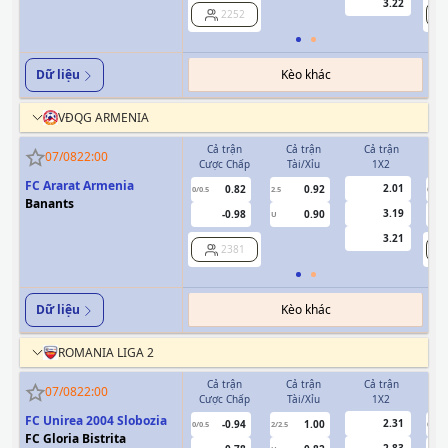
3.22
2252
Kèo khác
Dữ liệu
VĐQG ARMENIA
Cả trận
Cả trận
Cả trận
07/08
22:00
Cược Chấp
Tài/Xỉu
1X2
Cư
FC Ararat Armenia
2.01
0.82
0.92
0/0.5
2.5
0/0.5
Banants
3.19
-0.98
0.90
U
3.21
2381
Kèo khác
Dữ liệu
ROMANIA LIGA 2
Cả trận
Cả trận
Cả trận
07/08
22:00
Cược Chấp
Tài/Xỉu
1X2
Cư
FC Unirea 2004 Slobozia
2.31
-0.94
1.00
0/0.5
2/2.5
0
FC Gloria Bistrita