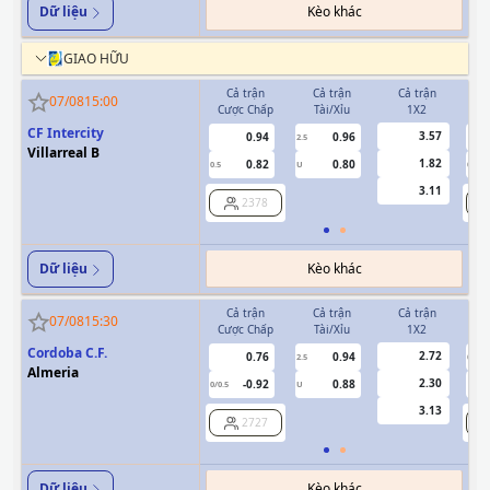
Kèo khác
Dữ liệu
GIAO HỮU
Cả trận
Cả trận
Cả trận
07/08
15:00
Cược Chấp
Tài/Xỉu
1X2
Cư
CF Intercity
3.57
0.94
0.96
2.5
Villarreal B
1.82
0.82
0.80
0.5
U
0/0.5
3.11
2378
Kèo khác
Dữ liệu
Cả trận
Cả trận
Cả trận
07/08
15:30
Cược Chấp
Tài/Xỉu
1X2
Cư
Cordoba C.F.
2.72
0.76
0.94
2.5
0
Almeria
2.30
-0.92
0.88
0/0.5
U
3.13
2727
Kèo khác
Dữ liệu