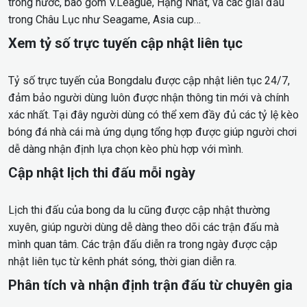
trong nước, bao gồm V.League, Hạng Nhất, và các giải đấu
trong Châu Lục như Seagame, Asia cup…
Xem tỷ số trực tuyến cập nhật liên tục
Tỷ số trực tuyến của Bongdalu được cập nhật liên tục 24/7,
đảm bảo người dùng luôn được nhận thông tin mới và chính
xác nhất. Tại đây người dùng có thể xem đầy đủ các tỷ lệ kèo
bóng đá nhà cái mà ứng dụng tổng hợp được giúp người chơi
dễ dàng nhận định lựa chọn kèo phù hợp với mình.
Cập nhật lịch thi đấu mỗi ngày
Lịch thi đấu của bong da lu cũng được cập nhật thường
xuyên, giúp người dùng dễ dàng theo dõi các trận đấu mà
mình quan tâm. Các trận đấu diễn ra trong ngày được cập
nhật liên tục từ kênh phát sóng, thời gian diễn ra.
Phân tích và nhận định trận đấu từ chuyên gia