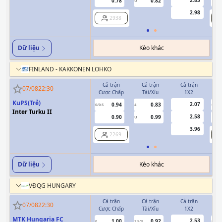
2.83
0.78
0.82
U
2.98
2938
Kèo khác
Dữ liệu
FINLAND - KAKKONEN LOHKO
Cả trận
Cả trận
Cả trận
07/08
22:30
Cược Chấp
Tài/Xỉu
1X2
Cư
KuPS(Trẻ)
2.07
0.94
0.83
0/0.5
4
0
Inter Turku II
2.58
0.90
0.99
U
3.96
2269
Kèo khác
Dữ liệu
VĐQG HUNGARY
Cả trận
Cả trận
Cả trận
07/08
22:30
Cược Chấp
Tài/Xỉu
1X2
Cư
MTK Hungaria FC
2.53
1.00
0.92
0
2.5/3
0