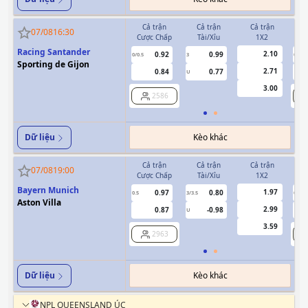
Cả trận
Cả trận
Cả trận
07/08
16:30
Cược Chấp
Tài/Xỉu
1X2
Cư
Racing Santander
2.10
0.92
0.99
0/0.5
3
0
Sporting de Gijon
2.71
0.84
0.77
U
3.00
2586
Kèo khác
Dữ liệu
Cả trận
Cả trận
Cả trận
07/08
19:00
Cược Chấp
Tài/Xỉu
1X2
Cư
Bayern Munich
1.97
0.97
0.80
0.5
3/3.5
0/0.5
Aston Villa
2.99
0.87
-0.98
U
3.59
2963
Kèo khác
Dữ liệu
NPL QUEENSLAND ÚC