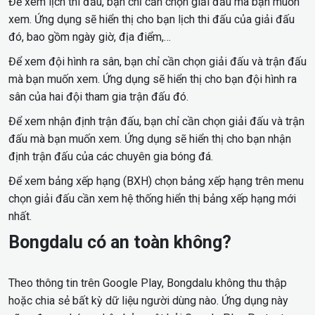
Để xem lịch thi đấu, bạn chỉ cần chọn giải đấu mà bạn muốn
xem. Ứng dụng sẽ hiển thị cho bạn lịch thi đấu của giải đấu
đó, bao gồm ngày giờ, địa điểm,…
Để xem đội hình ra sân, bạn chỉ cần chọn giải đấu và trận đấu
mà bạn muốn xem. Ứng dụng sẽ hiển thị cho bạn đội hình ra
sân của hai đội tham gia trận đấu đó.
Để xem nhận định trận đấu, bạn chỉ cần chọn giải đấu và trận
đấu mà bạn muốn xem. Ứng dụng sẽ hiển thị cho bạn nhận
định trận đấu của các chuyên gia bóng đá.
Để xem bảng xếp hạng (BXH) chọn bảng xếp hạng trên menu
chọn giải đấu cần xem hệ thống hiển thị bảng xếp hạng mới
nhất.
Bongdalu có an toàn không?
Theo thông tin trên Google Play, Bongdalu không thu thập
hoặc chia sẻ bất kỳ dữ liệu người dùng nào. Ứng dụng này