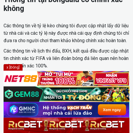
không
Các thông tin về tỷ lệ kèo chúng tôi được cập nhật lấy dữ liệu
từ nhà cái và các tỷ lệ này được nhà cái quy định chúng tôi chỉ
đưa ra cho người chơi tham khảo không chính xác hoàn toàn.
Các thông tin về lịch thi đấu, BXH, kết quả đều được cập nhật
tin chính xác từ FIFA và liên đoàn bóng đá liên quan nên hoàn
toàn chuẩn xác 100%.
x [Đóng]
Thông tin nhận định trước trận đấu được các chuyên gia thể
thao nhận định, đánh giá để tham khảo nên các độc giả cần
cân nhắc.
Kết luận
Bongdalu
là một ứng dụng miễn phí tuyệt vời cho những
người yêu thích bóng đá. Ứng dụng này cung cấp một loạt