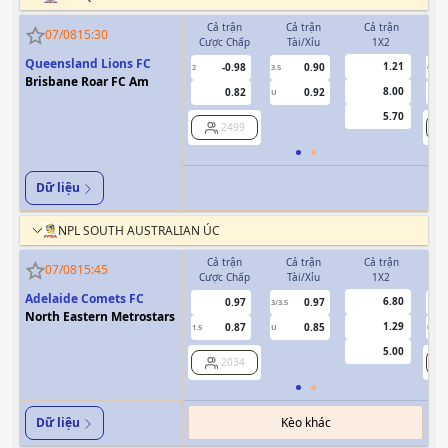
Cả trận
Cả trận
Cả trận
07/08
15:30
Cược Chấp
Tài/Xỉu
1X2
Cư
Queensland Lions FC
1.21
-0.98
0.90
2
3.5
0.5/1
Brisbane Roar FC Am
8.00
0.82
0.92
U
5.70
2499
Dữ liệu
NPL SOUTH AUSTRALIAN ÚC
Cả trận
Cả trận
Cả trận
07/08
15:45
Cược Chấp
Tài/Xỉu
1X2
Cư
Adelaide Comets FC
6.80
0.97
0.97
3/3.5
North Eastern Metrostars
1.29
0.87
0.85
1.5
U
0.5/1
5.00
2034
Kèo khác
Dữ liệu