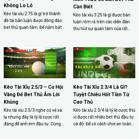
Không Lo Lỗ
Cần Biết
Kèo tài xỉu 2.75 là gì trở thành
Kèo tài xỉu 3.25 là gì được bàn
đề tài bàn luận được đông đảo
luận rôm rả trên các diễn đàn
bet thủ quan tâm. Để nắm bắt
thu hút sự quan tâm của rất
trọn vẹn cách chơi, anh em theo
nhiều tân thủ. Nếu mới lần đầu
dõi bài viết sau. Kèo tài xỉu 2.75
tham gia trải nghiệm, anh em
là gì sẽ được bongdalu giải đáp
cần có kiến thức am hiểu cơ bản
cụ thể trong nội dung chia sẻ
để đầu tư an toàn. Cùng
ngày hôm nay. Đây…
Bongdalu cập nhật các thông
tin…
Kèo Tài Xỉu 2.5/3 – Cơ Hội
Kèo Tài Xỉu 2 3/4 Là Gì?
Vàng Để Bet Thủ Ẵm Lời
Tuyệt Chiêu Hốt Tiền Từ
Khủng
Cao Thủ
Kèo tài xỉu 2.5/3 nghe có vẻ xa
Kèo tài xỉu 2 3/4 là tỷ lệ cược thú
lạ nhưng đây là tỷ lệ cược rất
vị được rất nhiều bet thủ đầu tư
đáng để anh em đầu tư. Cùng
cá độ. Để có cách chơi an toàn
tìm hiểu tường tận qua các
chuẩn xác, anh em học hỏi kinh
thông tin dưới đây. Kèo tài xỉu
nghiệm dưới đây nhé. Kèo tài