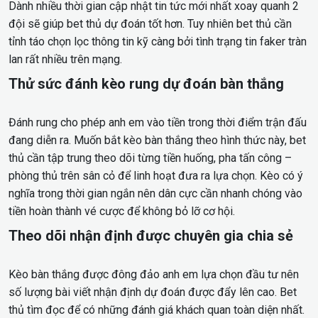
Dành nhiều thời gian cập nhật tin tức mới nhất xoay quanh 2
đội sẽ giúp bet thủ dự đoán tốt hơn. Tuy nhiên bet thủ cần
tỉnh táo chọn lọc thông tin kỹ càng bởi tình trạng tin faker tràn
lan rất nhiều trên mạng.
Thử sức đánh kèo rung dự đoán bàn thắng
Đánh rung cho phép anh em vào tiền trong thời điểm trận đấu
đang diễn ra. Muốn bắt kèo bàn thắng theo hình thức này, bet
thủ cần tập trung theo dõi từng tiền huống, pha tấn công –
phòng thủ trên sân cỏ để linh hoạt đưa ra lựa chọn. Kèo có ý
nghĩa trong thời gian ngắn nên dân cực cần nhanh chóng vào
tiền hoàn thành vé cược để không bỏ lỡ cơ hội.
Theo dõi nhận định được chuyên gia chia sẻ
Kèo bàn thắng được đông đảo anh em lựa chọn đầu tư nên
số lượng bài viết nhận định dự đoán được đẩy lên cao. Bet
thủ tìm đọc để có những đánh giá khách quan toàn diện nhất.