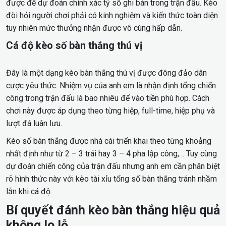
được để dự đoán chính xác tỷ số ghi bàn trong trận đấu. Kèo
đòi hỏi người chơi phải có kinh nghiệm và kiến thức toàn diện
tuy nhiên mức thưởng nhận được vô cùng hấp dẫn.
Cá độ kèo số bàn thắng thú vị
Đây là một dạng kèo bàn thắng thú vị được đông đảo dân
cược yêu thức. Nhiệm vụ của anh em là nhận định tổng chiến
công trong trận đấu là bao nhiêu để vào tiền phù hợp. Cách
chơi này được áp dụng theo từng hiệp, full-time, hiệp phụ và
lượt đá luân lưu.
Kèo số bàn thắng được nhà cái triển khai theo từng khoảng
nhất định như từ 2 – 3 trái hay 3 – 4 pha lập công,… Tuy cùng
dự đoán chiến công của trận đấu nhưng anh em cần phân biệt
rõ hình thức này với kèo tài xỉu tổng số bàn thắng tránh nhầm
lẫn khi cá độ.
Bí quyết đánh kèo bàn thắng hiệu quả
không lo lỗ