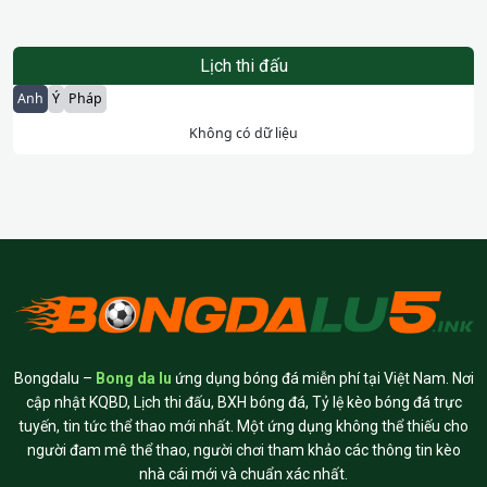
2.5/3 đã trở thành hình thức
xỉu 2 3/4 nhận được sự quan
quá quen thuộc với tay cược lão
tâm của đông đảo dân cược bởi
Lịch thi đấu
làng dày dặn kinh nghiệm. Tuy…
cách chơi…
Anh
Ý
Pháp
Không có dữ liệu
Bongdalu –
Bong da lu
ứng dụng bóng đá miễn phí tại Việt Nam. Nơi
cập nhật KQBD, Lịch thi đấu, BXH bóng đá, Tỷ lệ kèo bóng đá trực
tuyến, tin tức thể thao mới nhất. Một ứng dụng không thể thiếu cho
người đam mê thể thao, người chơi tham khảo các thông tin kèo
nhà cái mới và chuẩn xác nhất.