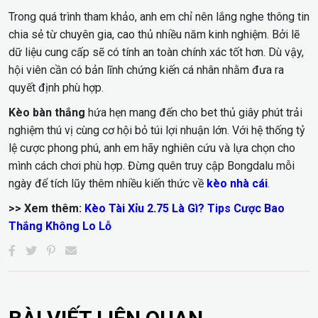
Trong quá trình tham khảo, anh em chỉ nên lắng nghe thông tin
chia sẻ từ chuyên gia, cao thủ nhiều năm kinh nghiệm. Bởi lẽ
dữ liệu cung cấp sẽ có tính an toàn chính xác tốt hơn. Dù vậy,
hội viên cần có bản lĩnh chứng kiến cá nhân nhằm đưa ra
quyết định phù hợp.
Kèo bàn thắng
hứa hẹn mang đến cho bet thủ giây phút trải
nghiệm thú vị cùng cơ hội bỏ túi lợi nhuận lớn. Với hệ thống tỷ
lệ cược phong phú, anh em hãy nghiên cứu và lựa chọn cho
mình cách chơi phù hợp. Đừng quên truy cập Bongdalu mỗi
ngày để tích lũy thêm nhiều kiến thức về
kèo nhà cái
.
>> Xem thêm:
Kèo Tài Xỉu 2.75 Là Gì? Tips Cược Bao
Thắng Không Lo Lỗ