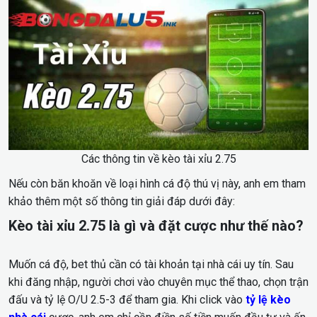
Các thông tin về kèo tài xỉu 2.75
Nếu còn băn khoăn về loại hình cá độ thú vị này, anh em tham
khảo thêm một số thông tin giải đáp dưới đây:
Kèo tài xỉu 2.75 là gì và đặt cược như thế nào?
Muốn cá độ, bet thủ cần có tài khoản tại nhà cái uy tín. Sau
khi đăng nhập, người chơi vào chuyên mục thể thao, chọn trận
đấu và tỷ lệ O/U 2.5-3 để tham gia. Khi click vào
tỷ lệ kèo