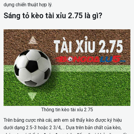
dựng chiến thuật hợp lý.
Sáng tỏ kèo tài xỉu 2.75 là gì?
Thông tin kèo tài xỉu 2.75
Trên bảng cược nhà cái, anh em sẽ thấy kèo được ký hiệu
dưới dạng 2.5-3 hoặc 2 3/4,… Dựa trên bản chất của kèo,