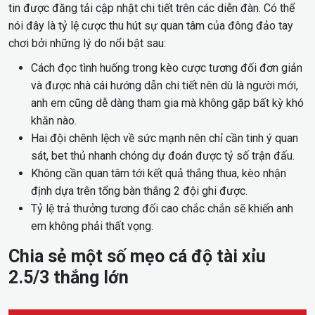
tin được đăng tải cập nhật chi tiết trên các diễn đàn. Có thể
nói đây là tỷ lệ cược thu hút sự quan tâm của đông đảo tay
chơi bởi những lý do nổi bật sau:
Cách đọc tình huống trong kèo cược tương đối đơn giản
và được nhà cái hướng dẫn chi tiết nên dù là người mới,
anh em cũng dễ dàng tham gia mà không gặp bất kỳ khó
khăn nào.
Hai đội chênh lệch về sức mạnh nên chỉ cần tinh ý quan
sát, bet thủ nhanh chóng dự đoán được tỷ số trận đấu.
Không cần quan tâm tới kết quả thắng thua, kèo nhận
định dựa trên tổng bàn thắng 2 đội ghi được.
Tỷ lệ trả thưởng tương đối cao chắc chắn sẽ khiến anh
em không phải thất vọng.
Chia sẻ một số mẹo cá độ tài xỉu
2.5/3 thắng lớn