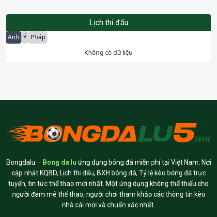
2.5/3 đã trở thành hình thức
xỉu 2 3/4 nhận được sự quan
quá quen thuộc với tay cược lão
tâm của đông đảo dân cược bởi
Lịch thi đấu
làng dày dặn kinh nghiệm. Tuy…
cách chơi…
Anh
Ý
Pháp
Không có dữ liệu
Bongdalu –
Bong da lu
ứng dụng bóng đá miễn phí tại Việt Nam. Nơi
cập nhật KQBD, Lịch thi đấu, BXH bóng đá, Tỷ lệ kèo bóng đá trực
tuyến, tin tức thể thao mới nhất. Một ứng dụng không thể thiếu cho
người đam mê thể thao, người chơi tham khảo các thông tin kèo
nhà cái mới và chuẩn xác nhất.