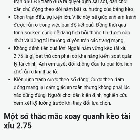
trận đấu. Để tránh đưa ra quyết định sai sót, dân chơi
cần chủ động theo dõi nắm bắt xu hướng của bảng kèo.
Chọn trận đấu, sự kiện lớn: Việc này sẽ giúp anh em tránh
được rủi ro trong việc bán độ kết quả. Đồng thời quá
trình soi kèo cũng dễ dàng hơn bởi thông tin được cập
nhật và đăng tải thường xuyên trên các trang mạng.
Không đánh tiền quá lớn: Ngoài nắm vững kèo tài xỉu
2.75 là gì, bet thủ còn phải có khả năng kiểm soát quản
lý tài chính. Anh em tuyệt đối không đầu tư quá lớn, hạn
chế rủi ro khi thua lỗ.
Kiên định tránh cược theo số đông: Cược theo đám
đông mang lại cảm giác an toàn nhưng không phải lúc
nào cũng đúng. Người chơi cần kiên định, nghiên cứu
xem xét kỹ lưỡng trước khi thay đổi lựa chọn.
Một số thắc mắc xoay quanh kèo tài
xỉu 2.75