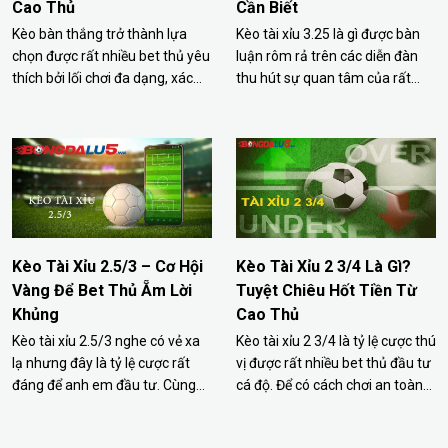
Cao Thủ
Cần Biết
Kèo bàn thắng trở thành lựa
Kèo tài xỉu 3.25 là gì được bàn
chọn được rất nhiều bet thủ yêu
luận rôm rả trên các diễn đàn
thích bởi lối chơi đa dạng, xác
thu hút sự quan tâm của rất
suất ăn tiền cao. Tuy nhiên
nhiều tân thủ. Nếu mới lần đầu
muốn trở thành tay cược
tham gia trải nghiệm, anh em
chuyên nghiệp, anh em cần có
cần có kiến thức am hiểu cơ bản
kiến thức và kinh nghiệm soi
để đầu tư an toàn. Cùng
kèo. Cùng bỏ túi một vài kinh
Bongdalu cập nhật các thông
nghiệm được bongdalu chia sẻ…
tin…
Kèo Tài Xỉu 2.5/3 – Cơ Hội
Kèo Tài Xỉu 2 3/4 Là Gì?
Vàng Để Bet Thủ Ẵm Lời
Tuyệt Chiêu Hốt Tiền Từ
Khủng
Cao Thủ
Kèo tài xỉu 2.5/3 nghe có vẻ xa
Kèo tài xỉu 2 3/4 là tỷ lệ cược thú
lạ nhưng đây là tỷ lệ cược rất
vị được rất nhiều bet thủ đầu tư
đáng để anh em đầu tư. Cùng
cá độ. Để có cách chơi an toàn
tìm hiểu tường tận qua các
chuẩn xác, anh em học hỏi kinh
thông tin dưới đây. Kèo tài xỉu
nghiệm dưới đây nhé. Kèo tài