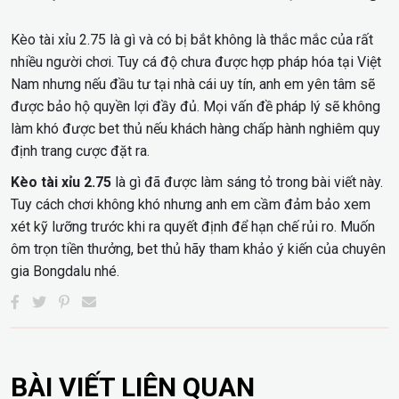
Kèo tài xỉu 2.75 là gì và có bị bắt không là thắc mắc của rất
nhiều người chơi. Tuy cá độ chưa được hợp pháp hóa tại Việt
Nam nhưng nếu đầu tư tại nhà cái uy tín, anh em yên tâm sẽ
được bảo hộ quyền lợi đầy đủ. Mọi vấn đề pháp lý sẽ không
làm khó được bet thủ nếu khách hàng chấp hành nghiêm quy
định trang cược đặt ra.
Kèo tài xỉu 2.75
là gì đã được làm sáng tỏ trong bài viết này.
Tuy cách chơi không khó nhưng anh em cầm đảm bảo xem
xét kỹ lưỡng trước khi ra quyết định để hạn chế rủi ro. Muốn
ôm trọn tiền thưởng, bet thủ hãy tham khảo ý kiến của chuyên
gia Bongdalu nhé.
BÀI VIẾT LIÊN QUAN