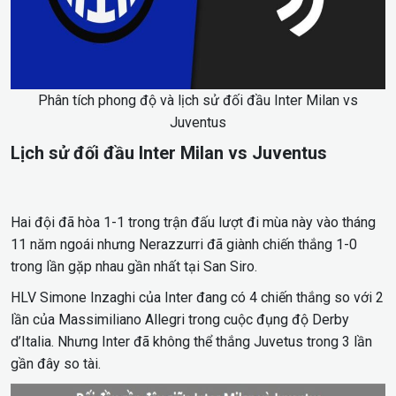
Phân tích phong độ và lịch sử đối đầu Inter Milan vs
Juventus
Lịch sử đối đầu Inter Milan vs Juventus
Hai đội đã hòa 1-1 trong trận đấu lượt đi mùa này vào tháng
11 năm ngoái nhưng Nerazzurri đã giành chiến thắng 1-0
trong lần gặp nhau gần nhất tại San Siro.
HLV Simone Inzaghi của Inter đang có 4 chiến thắng so với 2
lần của Massimiliano Allegri trong cuộc đụng độ Derby
d’Italia. Nhưng Inter đã không thể thắng Juvetus trong 3 lần
gần đây so tài.