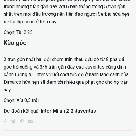
trong những tuần gần đây với 6 bàn thắng trong 5 trận gần
nhất trên mọi đấu trường nên tiền đạo người Serbia hứa hẹn
sẽ lại lập công ở trận này.
Chọn: Tài 2.25
Kèo góc
3 trận gần nhất hai đội chạm trán nhau đều có từ 8 pha đá
góc trở xuống và 3/6 trận gần đây của Juventus cũng dính
cảnh tương tự. Inter với lối chơi tốc độ ở hành lang cánh của
Dimarco hứa hẹn sẽ đem tới nhiều quả phạt góc cho họ trận
này.
Chọn: Xỉu 8,5 trái.
Dự đoán kết quả:
Inter Milan 2-2 Juventus