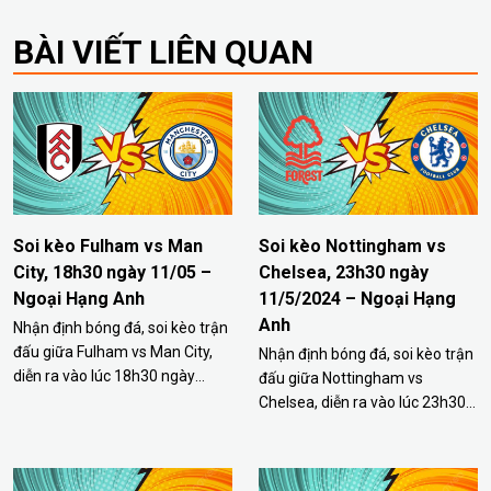
BÀI VIẾT LIÊN QUAN
Soi kèo Fulham vs Man
Soi kèo Nottingham vs
City, 18h30 ngày 11/05 –
Chelsea, 23h30 ngày
Ngoại Hạng Anh
11/5/2024 – Ngoại Hạng
Anh
Nhận định bóng đá, soi kèo trận
đấu giữa Fulham vs Man City,
Nhận định bóng đá, soi kèo trận
diễn ra vào lúc 18h30 ngày
đấu giữa Nottingham vs
11/05 – Ngoại Hạng Anh. Dự
Chelsea, diễn ra vào lúc 23h30
đoán kết quả Fulham vs Man
ngày 11/5/2024 – Ngoại Hạng
City chuẩn từ chuyên gia
Anh. Dự đoán kết quả
Bongdalu. Nhận định trận đấu
Nottingham vs Chelsea chuẩn