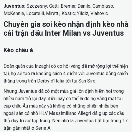
Juventus:
Szczesny; Gatti, Bremer, Danilo; Cambiaso,
McKennie, Locatelli, Miretti, Kostic; Yildiz, Vlahovic.
Chuyên gia soi kèo nhận định kèo nhà
cái trận đấu Inter Milan vs Juventus
Kèo châu á
Đoàn quân của Inzaghi có cơ hội vàng để mở rộng lợi thế hiện
tại, họ sẽ tạo ra khoảng cách 4 điểm với Juventus bằng chiến
thắng trong trận Derby d’Italia tới tại San Siro.
Nhưng Juventus đã có một mùa giải ổn định hiếm hoi trong
nhiều năm trở lại đây, điều này có thể là do họ vắng mặt tại
cúp châu Âu mùa này và không có những phiền nhiễu bên
ngoài sân cỏ nhờ HLV Massimiliano Allegri đã giúp các cầu
thủ duy trì sự tập trung. Nên nhớ là Juventus bất bại trong 17
trận gần nhất ở Serie A.