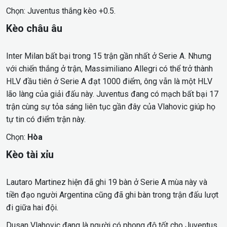
Chọn: Juventus thắng kèo +0.5.
Kèo châu âu
Inter Milan bất bại trong 15 trận gần nhất ở Serie A. Nhưng
với chiến thắng ở trận, Massimiliano Allegri có thể trở thành
HLV đầu tiên ở Serie A đạt 1000 điểm, ông vẫn là một HLV
lão làng của giải đấu này.
Juventus đang có mạch bất bại 17
trận cùng sự tỏa sáng liên tục gần đây của Vlahovic giúp họ
tự tin có điểm trận này.
Chọn:
Hòa
Kèo tài xỉu
Lautaro Martinez hiện đã ghi 19 bàn ở Serie A mùa này và
tiền đạo người Argentina cũng đã ghi bàn trong trận đấu lượt
đi giữa hai đội.
Dusan Vlahovic đang là người có phong độ tốt cho Juventus