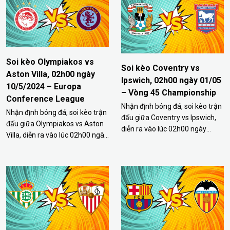
Fulham vs Man City Fulham đã
từ chuyên gia Bongdalu. Nhận
không còn bất kỳ mục tiêu nào
định trận đấu Nottingham vs
ở…
Chelsea Với việc đánh bại
Sheffield United, Nottingham đã
giành được 3 điểm trọn…
Soi kèo Olympiakos vs
Soi kèo Coventry vs
Aston Villa, 02h00 ngày
Ipswich, 02h00 ngày 01/05
10/5/2024 – Europa
– Vòng 45 Championship
Conference League
Nhận định bóng đá, soi kèo trận
Nhận định bóng đá, soi kèo trận
đấu giữa Coventry vs Ipswich,
đấu giữa Olympiakos vs Aston
diễn ra vào lúc 02h00 ngày
Villa, diễn ra vào lúc 02h00 ngày
01/05 – Vòng 45
10/05 – Lượt về bán kết Europa
Championship. Dự đoán kết quả
Conference League. Dự đoán
Coventry vs Ipswich chuẩn từ
kết quả Olympiakos vs Aston
chuyên gia Bongdalu. Nhận định
Villa chuẩn từ chuyên gia
trận đấu Coventry vs Ipswich
Bongdalu. Nhận định trận đấu
Thất bại của Leeds ở trận đấu
Olympiakos vs Aston Villa
sớm tại vòng 45 Championship
Olympiakos là đội bóng đến từ…
đã…