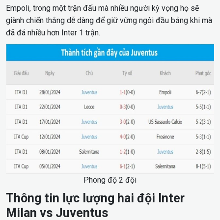
Empoli, trong một trận đấu mà nhiều người kỳ vọng họ sẽ
giành chiến thắng dễ dàng để giữ vững ngôi đầu bảng khi mà
đã đá nhiều hơn Inter 1 trận.
Phong độ 2 đội
Thông tin lực lượng hai đội Inter
Milan vs Juventus