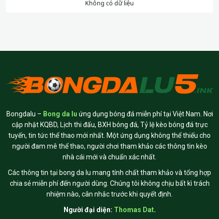
Không có dữ liệu
Bongdalu –
Bong da lu
ứng dụng bóng đá miễn phí tại Việt Nam. Nơi
cập nhật KQBD, Lịch thi đấu, BXH bóng đá, Tỷ lệ kèo bóng đá trực
tuyến, tin tức thể thao mới nhất. Một ứng dụng không thể thiếu cho
người đam mê thể thao, người chơi tham khảo các thông tin kèo
nhà cái mới và chuẩn xác nhất.
Các thông tin tại bong da lu mang tính chất tham khảo và tổng hợp
chia sẻ miễn phí đến người dùng. Chúng tôi không chịu bất kì trách
nhiệm nào, cân nhắc trước khi quyết định.
Người đại diện:
Thomas Dat
.