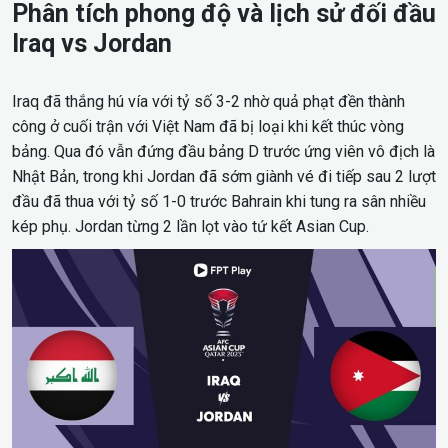
Phân tích phong độ và lịch sử đối đầu
Iraq vs Jordan
Iraq đã thắng hú vía với tỷ số 3-2 nhờ quả phạt đền thành
công ở cuối trận với Việt Nam đã bị loại khi kết thúc vòng
bảng. Qua đó vẫn đứng đầu bảng D trước ứng viên vô địch là
Nhật Bản, trong khi Jordan đã sớm giành vé đi tiếp sau 2 lượt
đầu đã thua với tỷ số 1-0 trước Bahrain khi tung ra sân nhiều
kép phụ. Jordan từng 2 lần lọt vào tứ kết Asian Cup.