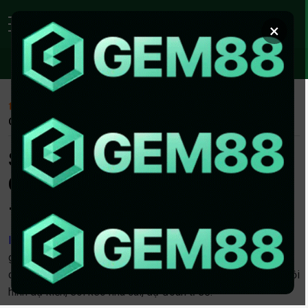
×
Soi kèo chuẩn
Xem bóng đá miễn phí
Trang chủ
|
Nhận định bóng đá
|
Soi kèo Iraq vs Jordan, Asian
Cup – 18h30 ngày 29/01/2024 – Bongdalu
Soi kèo Iraq vs Jordan, Asian
Cup – 18h30 ngày 29/01/2024
– Bongdalu
Iraq vs Jordan
sẽ đụng độ nhau ở vòng 16 đội. Iraq sẽ tự tin
giành chiến thắng trước Jordan, đội bóng đang xếp thứ 87
của FIFA.
Cùng
bongdalu
đi phân tích thông tin lực lượng, đội
hình dự kiến, soi kèo nhà cái, dự đoán tỉ số.