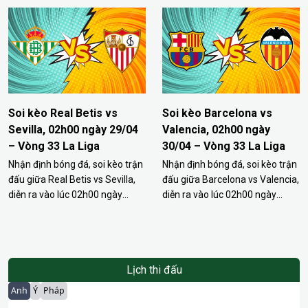
Coventry vs Ipswich chuẩn từ
kết quả Olympiakos vs Aston
chuyên gia Bongdalu. Nhận định
Villa chuẩn từ chuyên gia
trận đấu Coventry vs Ipswich
Bongdalu. Nhận định trận đấu
Thất bại của Leeds ở trận đấu
Olympiakos vs Aston Villa
sớm tại vòng 45 Championship
Olympiakos là đội bóng đến từ…
đã…
Soi kèo Real Betis vs
Soi kèo Barcelona vs
Sevilla, 02h00 ngày 29/04
Valencia, 02h00 ngày
– Vòng 33 La Liga
30/04 – Vòng 33 La Liga
Nhận định bóng đá, soi kèo trận
Nhận định bóng đá, soi kèo trận
đấu giữa Real Betis vs Sevilla,
đấu giữa Barcelona vs Valencia,
diễn ra vào lúc 02h00 ngày
diễn ra vào lúc 02h00 ngày
29/04 – Vòng 33 La Liga. Dự
30/04 – Vòng 33 La Liga. Dự
đoán kết quả Real Betis vs
đoán kết quả Barcelona vs
Sevilla chuẩn từ chuyên gia
Valencia chuẩn từ chuyên gia
Bongdalu. Nhận định trận đấu
Bongdalu. Nhận định trận đấu
Lịch thi đấu
Real Betis vs Sevilla Chiến
Barcelona vs Valencia Cơ hội
thắng 2-1 ngay trên sân của
vô địch La Liga mùa này của
Anh
Ý
Pháp
Valencia ở…
Barca đã tan…