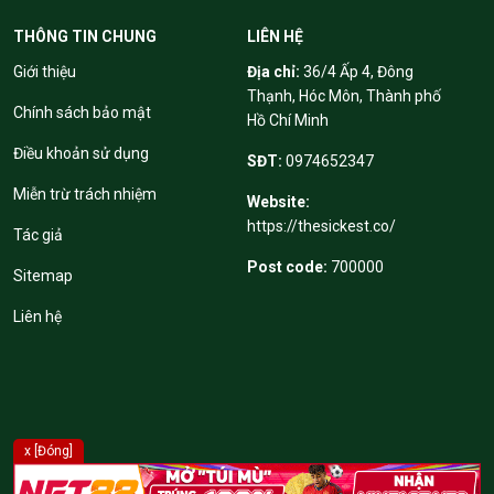
THÔNG TIN CHUNG
LIÊN HỆ
Giới thiệu
Địa chỉ:
36/4 Ấp 4, Đông
Thạnh, Hóc Môn, Thành phố
Chính sách bảo mật
Hồ Chí Minh
Điều khoản sử dụng
SĐT:
0974652347
Miễn trừ trách nhiệm
Website:
https://thesickest.co/
Tác giả
Post code:
700000
Sitemap
Liên hệ
x [Đóng]