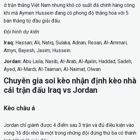
ở trận thắng Việt Nam nhưng khó có suất đá chính hàng công
khi mà Aymen Hussein đang có phong độ thăng hoa với 5
bàn thắng từ đầu giải đấu.
Đội hình dự kiến
Iraq:
Hassan; Ali, Natiq, Sulaka, Adnan; Resan, Al-Ammari;
Amyn, Bayesh, Jasim; Hussein.
Jordan:
Abu Laila; Nasib, Al-Arab, Al-Ajalin; Haddad, Sadeh,
Ayed, Al-Mardi; Al-Taamari, Al-Naimat, Olwan.
Chuyên gia soi kèo nhận định kèo nhà
cái trận đấu Iraq vs Jordan
Kèo châu á
Jordan chỉ giành được 4 điểm sau 3 trận và đủ điều kiện vào
vòng 16 đội nhờ là một trong những đội đứng thứ ba có thành