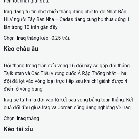
tích tốt nhất giải đấu.
Iraq đang tự tin nhờ chiến thắng đáng nhớ trước Nhật Bản.
HLV người Tây Ban Nha – Cadas đang cùng họ thua đúng 1
lần trong 10 trận gần đây.
Chọn:
Iraq
thắng kèo -0.25 trái.
Kèo châu âu
Đội thắng trong trận đấu vòng 16 đội này sẽ gặp đội thắng
Tajikistan và Các Tiểu vương quốc Ả Rập Thống nhất – hai
đội đã lọt vào vòng loại trực tiếp sau khi chỉ giành được 4
điểm ở vòng bảng.
Iraq sẽ tự tin là đội vào tứ kết sau vòng bảng toàn thắng. Kết
quả đối đầu giữa Iraq và Jordan cũng đang nghiêng về Iraq.
Chọn:
Iraq
thắng
Kèo tài xỉu