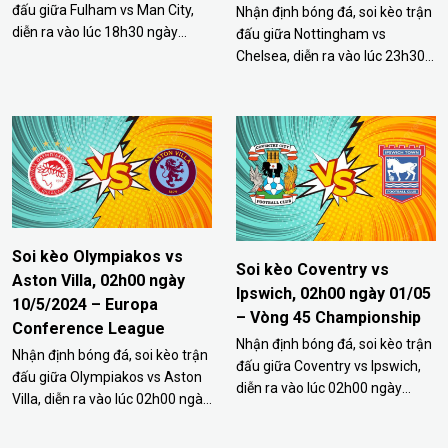
đấu giữa Fulham vs Man City,
Nhận định bóng đá, soi kèo trận
diễn ra vào lúc 18h30 ngày
đấu giữa Nottingham vs
11/05 – Ngoại Hạng Anh. Dự
Chelsea, diễn ra vào lúc 23h30
đoán kết quả Fulham vs Man
ngày 11/5/2024 – Ngoại Hạng
City chuẩn từ chuyên gia
Anh. Dự đoán kết quả
Bongdalu. Nhận định trận đấu
Nottingham vs Chelsea chuẩn
Fulham vs Man City Fulham đã
từ chuyên gia Bongdalu. Nhận
không còn bất kỳ mục tiêu nào
định trận đấu Nottingham vs
ở…
Chelsea Với việc đánh bại
Sheffield United, Nottingham đã
giành được 3 điểm trọn…
Soi kèo Olympiakos vs
Soi kèo Coventry vs
Aston Villa, 02h00 ngày
Ipswich, 02h00 ngày 01/05
10/5/2024 – Europa
– Vòng 45 Championship
Conference League
Nhận định bóng đá, soi kèo trận
Nhận định bóng đá, soi kèo trận
đấu giữa Coventry vs Ipswich,
đấu giữa Olympiakos vs Aston
diễn ra vào lúc 02h00 ngày
Villa, diễn ra vào lúc 02h00 ngày
01/05 – Vòng 45
10/05 – Lượt về bán kết Europa
Championship. Dự đoán kết quả
Conference League. Dự đoán