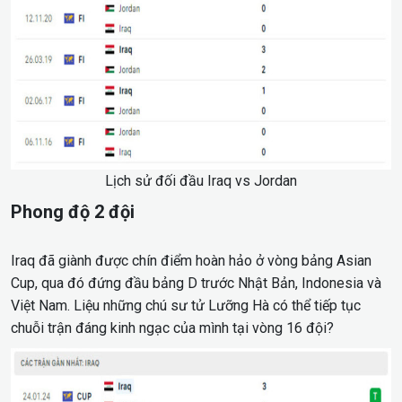
Lịch sử đối đầu Iraq vs Jordan
Phong độ 2 đội
Iraq đã giành được chín điểm hoàn hảo ở vòng bảng Asian
Cup, qua đó đứng đầu bảng D trước Nhật Bản, Indonesia và
Việt Nam. Liệu những chú sư tử Lưỡng Hà có thể tiếp tục
chuỗi trận đáng kinh ngạc của mình tại vòng 16 đội?