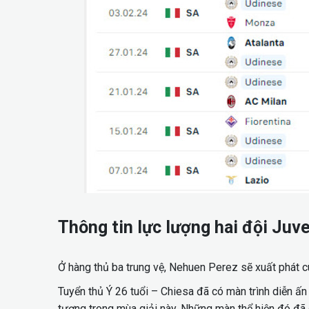
Thông tin lực lượng hai đội Juv
Ở hàng thủ ba trung vệ, Nehuen Perez sẽ xuất phát 
Tuyển thủ Ý 26 tuổi – Chiesa đã có màn trình diễn ấ
tượng trong mùa giải này. Những màn thể hiện đó đã 