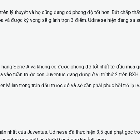
rên lý thuyết và họ cũng đang có phong độ tốt hơn. Bất chấp thất
 hoa và được kỳ vọng sẽ giành trọn 3 điểm. Udinese hiện đang sa 
p hạng Serie A và không có được phong độ tốt nhất từ ​​đầu mùa g
a vào tuần trước còn Juventus đang đứng ở vị trí thứ 2 trên BXH 
ter Milan trong trận đấu trước đó và sẽ cần phải phục hồi trở lại 
gần nhất của Juventus. Udinese đã thực hiện 3,5 quả phạt góc tro
 Juventus góp mặt có dưới 9 quả góc khi full-time.