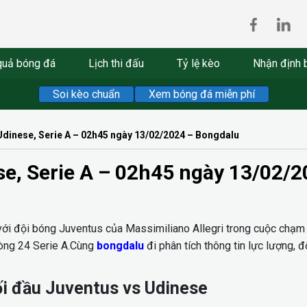
×
quả bóng đá
Lịch thi đấu
Tỷ lệ kèo
Nhận định 
Soi kèo chuẩn
Xem bóng đá miễn phí
Udinese, Serie A – 02h45 ngày 13/02/2024 – Bongdalu
se, Serie A – 02h45 ngày 13/02/
ới đội bóng Juventus của Massimiliano Allegri trong cuộc chạm 
òng 24 Serie A.
Cùng
bongdalu
đi phân tích thông tin lực lượng, đ
ối đầu Juventus vs Udinese