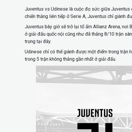
Juventus vs Udinese là cuộc đọ sức giữa Juventus 
chiến thắng liên tiếp ở Serie A, Juventus chỉ giành đ
Juventus bây giờ sẽ trở lại tổ ấm Allianz Arena, nơ
ở giải đấu quốc nội cũng như đã thắng 8/10 trận sân
trọng tại đây.
Udinese chỉ có thể giành được một điểm trong trận h
trong 5 trận không thắng gần nhất ở giải đấu.