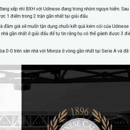
đang xếp nhì BXH với Udinese đang trong nhóm nguye hiểm. Sau 
ược 1 điểm trong 2 trận gần nhất tại giải đấu.
i Bà đầm già sẽ muốn tận dụng chuỗi kết quả kém cỏi của Udinese
 nhà gần nhất ở giải đấu để tự tin rằng họ có thể giành được 3 đ
òa 0-0 trên sân nhà với Monza ở vòng gần nhất tại Serie A và đã 