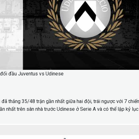
 đối đầu Juventus vs Udinese
uventus vs Udinese
 đã thắng 35/48 trận gần nhất giữa hai đội, trái ngược với 7 chiế
ần nhất trên sân nhà trước Udinese ở Serie A và có thể lập kỷ lụ